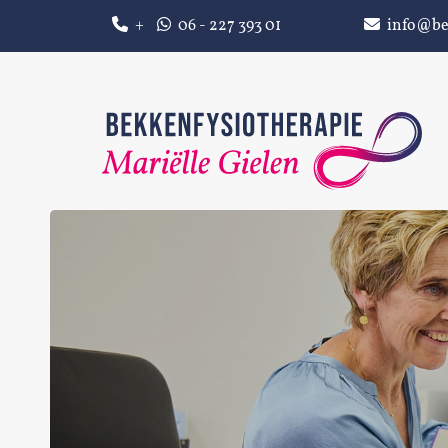
+
06 - 227 393 01
info@be