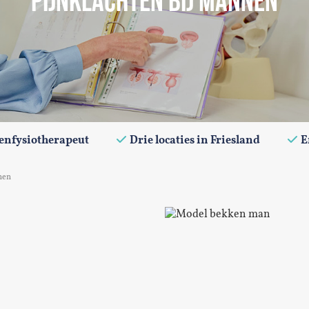
PIJNKLACHTEN BIJ MANNEN
enfysiotherapeut
Drie locaties in Friesland
E
nen