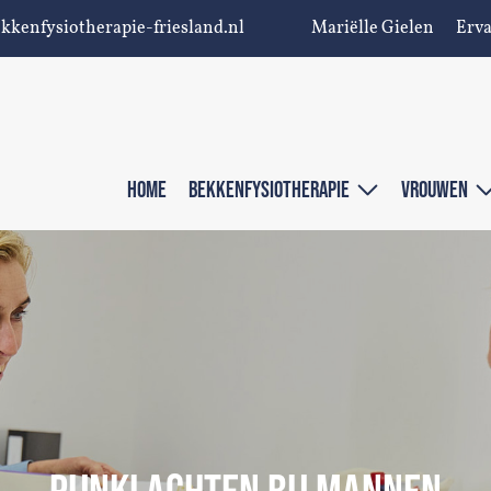
kkenfysiotherapie-friesland.nl
Mariëlle Gielen
Erv
HOME
BEKKENFYSIOTHERAPIE
VROUWEN