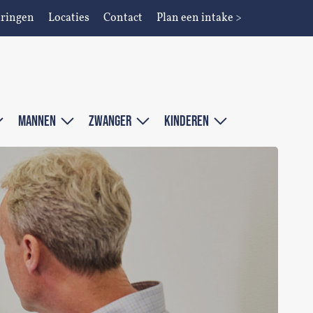
aringen
Locaties
Contact
Plan een intake >
MANNEN
ZWANGER
KINDEREN