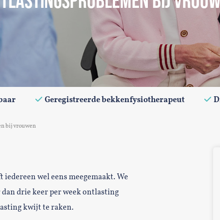
TLASTINGSPROBLEMEN BIJ VROU
baar
Geregistreerde bekkenfysiotherapeut
D
n bij vrouwen
ft iedereen wel eens meegemaakt. We
dan drie keer per week ontlasting
sting kwijt te raken.