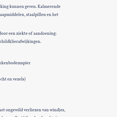
erking kunnen geven. Kalmerende
laapmiddelen, staalpillen en het
door een ziekte of aandoening:
childklierafwijkingen.
bekkenbodemspier
cht en vezels)
het ongewild verliezen van windjes,