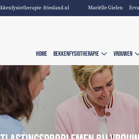
kkenfysiotherapie-friesland.nl
Mariëlle Gielen
Erv
HOME
BEKKENFYSIOTHERAPIE
VROUWEN