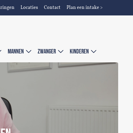
aringen
Locaties
Contact
Plan een intake >
MANNEN
ZWANGER
KINDEREN